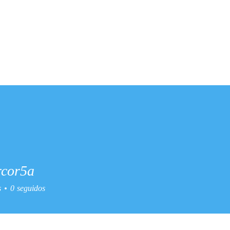
rcor5a
r5a
s
0
seguidos