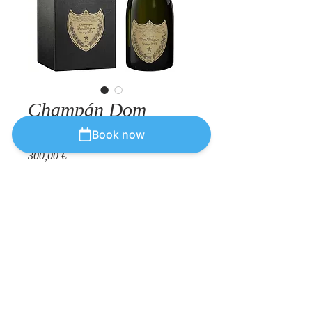
Champán Dom
Perignon
Book now
Precio
300,00 €
Cantidad
*
Agregar al carrito